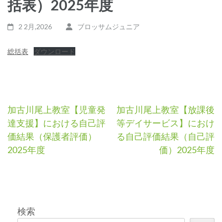
括表）2025年度
2 2月,2026
ブロッサムジュニア
総括表
ダウンロード
投
加古川尾上教室【児童発
加古川尾上教室【放課後
達支援】における自己評
等デイサービス】におけ
稿
価結果（保護者評価）
る自己評価結果（自己評
ナ
2025年度
価）2025年度
ビ
ゲ
ー
検索