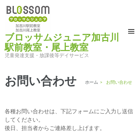
コ
ン
テ
ン
ブロッサムジュニア加古川
ツ
駅前教室・尾上教室
へ
ス
児童発達支援・放課後等デイサービス
キ
ッ
お問い合わせ
プ
ホーム
>
お問い合わせ
(Enter
を
押
各種お問い合わせは、下記フォームにご入力し送信
す)
してください。
後日、担当者からご連絡差し上げます。